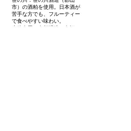
市）の酒粕を使用。日本酒が
苦手な方でも、フルーティー
で食べやすい味わい。
生粋左馬：有賀醸造（白河
市）の酒粕を使用。甘酒っぽ
く麹感が強く、舌に残る濃厚
さ。
【有賀醸造：2022年度日本
酒品評会にて金賞を初受賞】
【内容量】120mlカップ×3個
【種 類】・千功成 ・笹の
川 ・生粋左馬
【アレルギー表示】乳・乳製
品
※この製品はお酒が入ってい
ますので、お子様やアルコー
ルに弱い方、妊娠・授乳期の